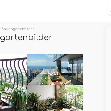
he Balkongartenbilder
ngartenbilder