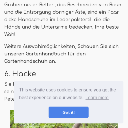
Graben neuer Betten, das Beschneiden von Baum
und die Entsorgung dorniger Äste, sind ein Paar
dicke Handschuhe im Lederpolstertil, die die
Hände und die Unterarme bedecken, Ihre beste
Wahl.
Weitere Auswahlmöglichkeiten,
Schauen Sie sich
unseren Gartenhandbuch für den
Gartenhandschuh an
.
6. Hacke
Sie kennen dieses Werkzeug, Mr. MacGregor in
This website uses cookies to ensure you get the
seinem Gemüsefeld verwendet? Derjenige, der
best experience on our website.
Learn more
Peter Rabbit verfolgt wurde? Das ist eine Hacke.
Got it!