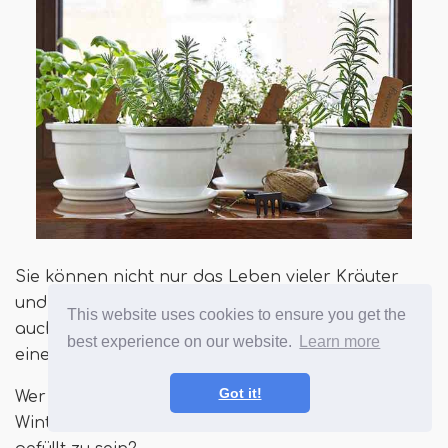
Sie können nicht nur das Leben vieler Kräuter
und Pflanzen auf diese Weise verlängern, sondern
This website uses cookies to ensure you get the
auch den Vorteil, all dem Winterweichen draußen
best experience on our website.
Learn more
einen Grünen in Innenräumen hinzuzufügen.
Got it!
Wer liebt es nicht, am Ende eines trostlosen
Wintertages in ein Wohnzimmer mit Pflanzen