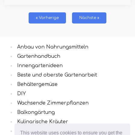
« Vorherige
Nächste »
Anbau von Nahrungsmitteln
Gartenhandbuch
Innengartenideen
Beste und oberste Gartenarbeit
Behältergemüse
DIY
Wachsende Zimmerpflanzen
Balkongärtung
Kulinarische Kräuter
Alle Kategorien
This website uses cookies to ensure you get the