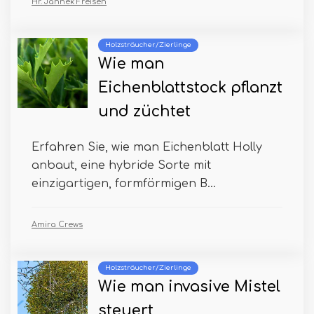
Hr. Jannek Freisen
Holzsträucher/Zierlinge
Wie man
Eichenblattstock pflanzt
und züchtet
Erfahren Sie, wie man Eichenblatt Holly
anbaut, eine hybride Sorte mit
einzigartigen, formförmigen B...
Amira Crews
Holzsträucher/Zierlinge
Wie man invasive Mistel
steuert