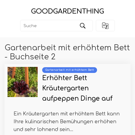
GOODGARDENTHING
Gartenarbeit mit erhöhtem Bett
- Buchseite 2
Gartenarbeit mit erhöhtem Bett
Erhöhter Bett
Kräutergarten
aufpeppen Dinge auf
Ein Kräutergarten mit erhöhtem Bett kann
Ihre kulinarischen Bemühungen erhöhen
und sehr lohnend sein...