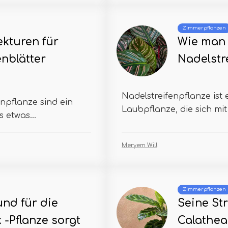
Zimmerpflanzen
kturen für
Wie man 
nblätter
Nadelstr
Nadelstreifenpflanze ist 
enpflanze sind ein
Laubpflanze, die sich mit
s etwas...
Meryem Will
Zimmerpflanzen
nd für die
Seine Str
 -Pflanze sorgt
Calathea