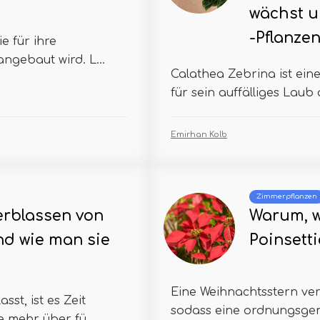
wächst u
-Pflanzen
e für ihre
angebaut wird. L...
Calathea Zebrina ist ein
für sein auffälliges Laub 
Emirhan Kolb
Zimmerpflanzen
erblassen von
Warum, 
nd wie man sie
Poinsett
Eine Weihnachtsstern ver
st, ist es Zeit
sodass eine ordnungsgem
 mehr über fü...