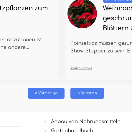
Zimmerpflanzen
tzpflanzen zum
Weihnach
geschrum
Blättern
ter anzubauen ist
Poinsettias müssen gesu
ine andere...
Show-Stopper zu sein. Erf
Amira Crews
« Vorherige
Nächste »
Anbau von Nahrungsmitteln
Gartenhandbuch