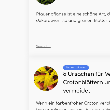
Pfauenpflanze ist eine schöne Art, di
dekorativen lila und grünen Blätter 
Vivien Tang
Zimmerpflanzen
5 Ursachen für V
Crotonblättern u
vermeidet
Wenn ein farbenfroher Croton verblas
herauszufinden, warum. Erfahren Sie