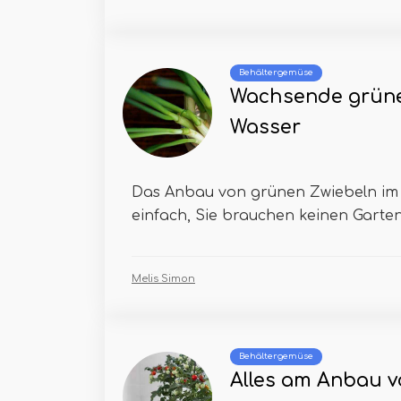
Behältergemüse
Wachsende grüne
Wasser
Das Anbau von grünen Zwiebeln im 
einfach, Sie brauchen keinen Garten o
Melis Simon
Behältergemüse
Alles am Anbau 