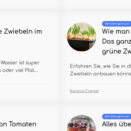
Behältergemüse
 Zwiebeln im
Wie man 
Das ganz
grüne Zw
Wasser ist super
Erfahren Sie, wie Sie in d
der viel Plat...
Zwiebeln anbauen können
Batuhan Frenzel
Behältergemüse
von Tomaten
Alles üb