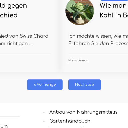
ld gegen
Wie man 
chied
Kohl in 
hied von Swiss Chard
Ich möchte wissen, wie 
 richtigen ...
Erfahren Sie den Prozess i
Melis Simon
« Vorherige
Nächste »
Anbau von Nahrungsmitteln
Gartenhandbuch
 zum