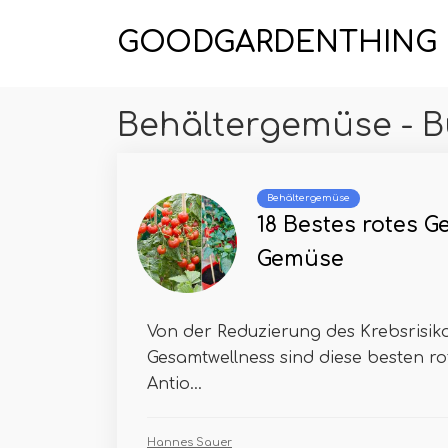
GOODGARDENTHING
Behältergemüse - B
Behältergemüse
18 Bestes rotes G
Gemüse
Von der Reduzierung des Krebsrisik
Gesamtwellness sind diese besten r
Antio...
Hannes Sauer