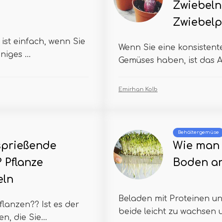
Zwiebeln 
Zwiebelp
st einfach, wenn Sie
Wenn Sie eine konsistent
niges ...
Gemüses haben, ist das A
Emirhan Kolb
Behältergemüse
sprießende
Wie man
 Pflanze
Boden a
eln
Beladen mit Proteinen u
lanzen?? Ist es der
beide leicht zu wachsen u
, die Sie...