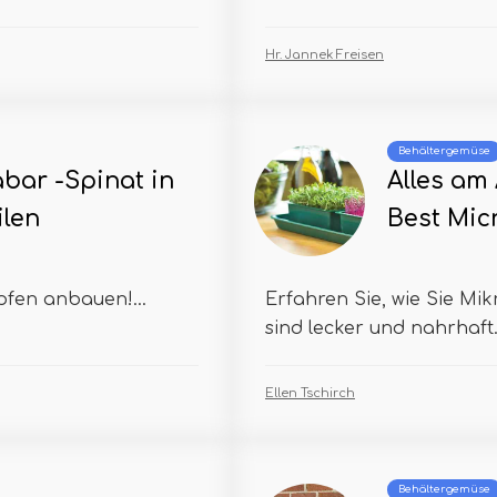
Hr. Jannek Freisen
Behältergemüse
bar -Spinat in
Alles am
ilen
Best Mi
fen anbauen!...
Erfahren Sie, wie Sie M
sind lecker und nahrhaft
Ellen Tschirch
Behältergemüse