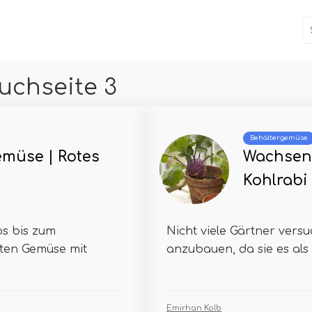
uchseite 3
Behältergemüse
emüse | Rotes
Wachsend
Kohlrabi
os bis zum
Nicht viele Gärtner vers
oten Gemüse mit
anzubauen, da sie es als 
Emirhan Kolb