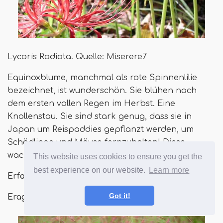
Lycoris Radiata. Quelle: Miserere7
Equinoxblume, manchmal als rote Spinnenlilie
bezeichnet, ist wunderschön. Sie blühen nach
dem ersten vollen Regen im Herbst. Eine
Knollenstau. Sie sind stark genug, dass sie in
Japan um Reispaddies gepflanzt werden, um
Schädlinge und Mäuse fernzuhalten! Diese
wachsen in Zonen 6-10.
This website uses cookies to ensure you get the
best experience on our website.
Learn more
Erfahren Sie mehr:
Equinox Blumenpflege
Got it!
Eragrostis spectabilis, 'Purple Lovegrass'