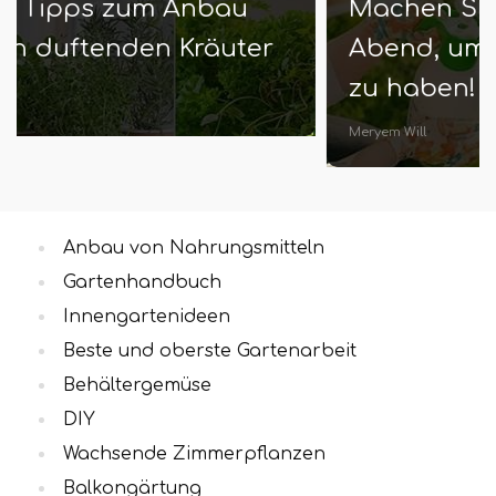
Machen Sie diese 10 Dinge am
Abend, um einen besten Garten
zu haben!
Meryem Will
Anbau von Nahrungsmitteln
Gartenhandbuch
Innengartenideen
Beste und oberste Gartenarbeit
Behältergemüse
DIY
Wachsende Zimmerpflanzen
Balkongärtung