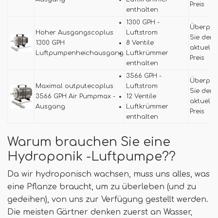
Preis
enthalten
1300 GPH -
Überprü
Hoher Ausgangscoplus
Luftstrom
Sie den
1300 GPH
8 Ventile
aktuelle
Luftpumpenheichausgang
Luftkrümmer
Preis
enthalten
3566 GPH -
Überprü
Maximal outputecoplus
Luftstrom
Sie den
3566 GPH Air Pumpmax -
12 Ventile
aktuelle
Ausgang
Luftkrümmer
Preis
enthalten
Warum brauchen Sie eine
Hydroponik -Luftpumpe??
Da wir hydroponisch wachsen, muss uns alles, was
eine Pflanze braucht, um zu überleben (und zu
gedeihen), von uns zur Verfügung gestellt werden.
Die meisten Gärtner denken zuerst an Wasser,