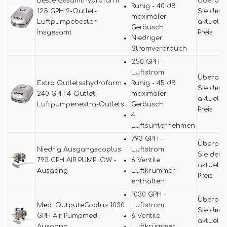
Beste Gesamthydrofarm
Überprü
Ruhig - 40 dB
125 GPH 2-Outlet-
Sie den
maximaler
Luftpumpebesten
aktuelle
Geräusch
insgesamt
Preis
Niedriger
Stromverbrauch
250 GPH -
Luftstrom
Überprü
Extra Outletsshydrofarm
Ruhig - 45 dB
Sie den
240 GPH 4-Outlet-
maximaler
aktuelle
Luftpumpenextra-Outlets
Geräusch
Preis
4
Luftsunternehmen
793 GPH -
Überprü
Niedrig Ausgangscoplus
Luftstrom
Sie den
793 GPH AIR PUMPLOW -
6 Ventile
aktuelle
Ausgang
Luftkrümmer
Preis
enthalten
1030 GPH -
Überprü
Med. OutputeCoplus 1030
Luftstrom
Sie den
GPH Air Pumpmed.
6 Ventile
aktuelle
Ausgang
Luftkrümmer