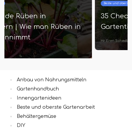
Beste und oberste Gartenarbeit
35 Cheats für Garten | Clevere
Gartentipps, um Geld zu sparen
Hr. Eren Schedler
Anbau von Nahrungsmitteln
Gartenhandbuch
Innengartenideen
Beste und oberste Gartenarbeit
Behältergemüse
DIY