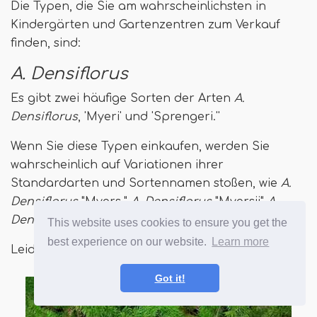
Die Typen, die Sie am wahrscheinlichsten in
Kindergärten und Gartenzentren zum Verkauf
finden, sind:
A. Densiflorus
Es gibt zwei häufige Sorten der Arten
A.
Densiflorus
, 'Myeri' und 'Sprengeri.''
Wenn Sie diese Typen einkaufen, werden Sie
wahrscheinlich auf Variationen ihrer
Standardarten und Sortennamen stoßen, wie
A.
Densiflorus
"Myers,"
A. Densiflorus
"Myersii"
A.
Densiflorus
"Sprengeri" und sogar
A. Sprengeri
.
This website uses cookies to ensure you get the
best experience on our website.
Learn more
Leider gibt.
Got it!