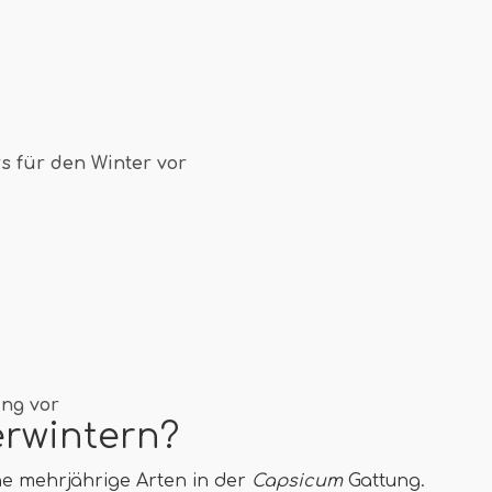
s für den Winter vor
ing vor
rwintern?
he mehrjährige Arten in der
Capsicum
Gattung.