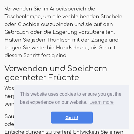
Verwenden Sie im Arbeitsbereich die
Taschenlampe, um alle verbleibenden Stacheln
oder Glochide auszubinden und sie auf den
Gebrauch oder die Lagerung vorzubereiten.
Halten Sie jeden Thunfisch mit der Zange und
tragen Sie weiterhin Handschuhe, bis Sie mit
diesem Schritt fertig sind.
Verwenden und Speichern
geernteter Früchte
Was kann mit stacheligen Birnenfrüchten
This website uses cookies to ensure you get the
hergestellt werden? Eine bessere Frage könnte
best experience on our website.
Learn more
sein, was
kippen
gemacht sein?
Saucen, Sirupe, Süßigkeiten, Aromen, Püree, Brei
Got it!
oder sogar Saft - Sie haben einige
Entscheidungen zu treffen! Entwickeln Sie einen