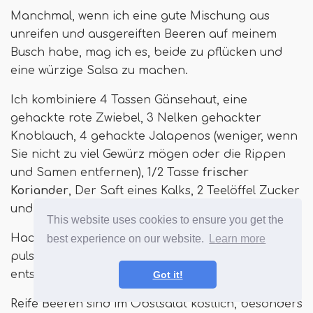
Manchmal, wenn ich eine gute Mischung aus
unreifen und ausgereiften Beeren auf meinem
Busch habe, mag ich es, beide zu pflücken und
eine würzige Salsa zu machen.
Ich kombiniere 4 Tassen Gänsehaut, eine
gehackte rote Zwiebel, 3 Nelken gehackter
Knoblauch, 4 gehackte Jalapenos (weniger, wenn
Sie nicht zu viel Gewürz mögen oder die Rippen
und Samen entfernen), 1/2 Tasse
frischer
Koriander
, Der Saft eines Kalks, 2 Teelöffel Zucker
und ein Teelöffel Salz.
This website uses cookies to ensure you get the
Hacken Sie alles in der Küchenmaschine und
best experience on our website.
Learn more
pulsieren, bis die Konsistenz nach Ihren Wünschen
entspricht.
Got it!
Reife Beeren sind im Obstsalat köstlich, besonders