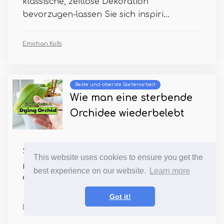
klassische, zeitlose Dekoration
bevorzugen-lassen Sie sich inspiri...
Emirhan Kolb
Beste und oberste Gartenarbeit
Wie man eine sterbende
Orchidee wiederbelebt
Sie möchten Ihre Orchideen vor
This website uses cookies to ensure you get the
potenziellen Problemen retten? Hier sind
best experience on our website.
Learn more
einige raffinierte Tipps und...
Got it!
Ellen Tschirch