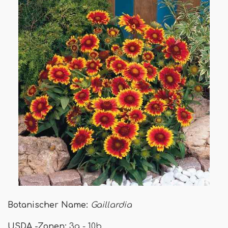
Botanischer Name:
Gaillardia
USDA -Zonen:
3a - 10b