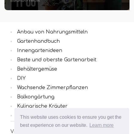
Batuhan Frenzel
Anbau von Nahrungsmitteln
Gartenhandbuch
Innengartenideen
Beste und oberste Gartenarbeit
Behältergemüse
DIY
Wachsende Zimmerpflanzen
Balkongärtung
Kulinarische Kräuter
Alle Kategorien
This website uses cookies to ensure you get the
best experience on our website.
Learn more
Viele interessante und nützliche Artikel zum